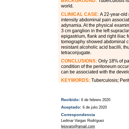
BACKGROUND:
Tuberculosis is
world.
CLINICAL CASE:
A 22-year-old 
intensity abdominal pain associat
adynamia. At the physical examinat
3 cm ganglion in the left supracl
epigastrium, flank and right iliac
tomography showed abdominal con
resistant alcoholic acid bacilli, 
tetraconjugate.
CONCLUSIONS:
Only 18
%
of pa
condition of the peritoneum occurs
can be associated with the develop
KEYWORDS:
Tuberculosis; Peri
Recibido:
6 de febrero 2020
Aceptado:
6 de julio 2020
Correspondencia
Ledmar Vargas Rodríguez
lejovaro@gmail.com