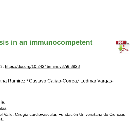
osis in an immunocompetent
13.
https://doi.org/10.24245/mim.v37i6.3928
ana Ramírez,
Gustavo Cajiao-Correa,
Ledmar Vargas-
1
3
ía.
bia.
 Valle. Cirugía cardiovascular, Fundación Universitaria de Ciencias
a.