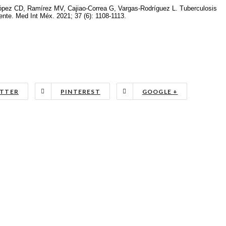
ópez CD, Ramírez MV, Cajiao-Correa G, Vargas-Rodríguez L. Tuberculosis
nte. Med Int Méx. 2021; 37 (6): 1108-1113.
TTER
PINTEREST
GOOGLE +