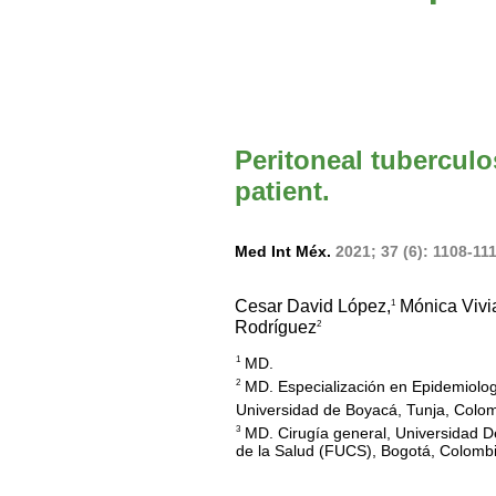
Peritoneal tubercul
patient.
Med Int Méx.
2021; 37 (6): 1108-11
Cesar David López,
Mónica Vivi
1
Rodríguez
2
MD.
1
MD. Especialización en Epidemiolog
2
Universidad de Boyacá, Tunja, Colom
MD. Cirugía general, Universidad Del
3
de la Salud (FUCS), Bogotá, Colombi