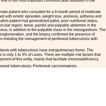
 one of the most important communicable diseases in the
male patient who consulted for a 6-month period of moderate
ed with emetic episodes, weight loss, anorexia, asthenia and
ion patient had generalized pallor, poor nutritional status,
avicular region, tense, painful and palpable abdomen in the
 fossa, in addition to the palpable mass in the mesogastrium. The
glomeration, and the biopsy confirmed the presence of
thus initiating the management of peritoneal tuberculosis with
tients with tuberculosis have extrapulmonary forms. The
 in only 1 to 3
%
of cases. There are multiple risk factors that
ment of this entity, mainly that facilitate immunodeficiency.
toneal tuberculosis; Peritoneal carcinomatosis.