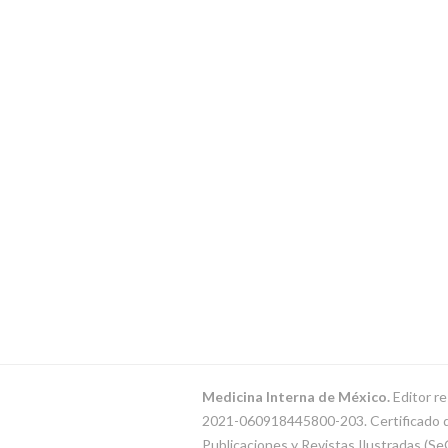
Medicina Interna de México.
Editor re
2021-060918445800-203. Certificado de 
Publicaciones y Revistas Ilustradas (