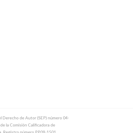
del Derecho de Autor (SEP) número 04-
e la Comisión Calificadora de
ca. Registro número PP09-1501.