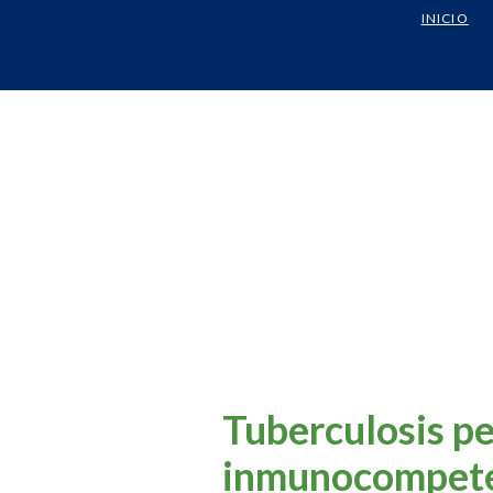
INICIO
Tuberculosis pe
inmunocompet