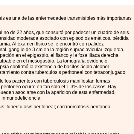
sis es una de las enfermedades transmisibles más importantes
ino de 22 años, que consultó por padecer un cuadro de seis
ensidad moderada asociado con episodios eméticos, pérdida
amia. Al examen físico se le encontró con palidez
nal, ganglio de 3 cm en la región supraclavicular izquierda,
ción en el epigastrio, el flanco y la fosa iliaca derecha,
pable en el mesogastrio. La tomografía evidenció
sia confirmó la existencia de bacilos ácido alcohol
tratamiento contra tuberculosis peritoneal con tetraconjugado.
e los pacientes con tuberculosis manifiestan formas
peritoneo ocurre en tan solo el 1-3
%
de los casos. Hay
 pueden asociarse con la aparición de esta enfermedad,
la inmunodeficiencia.
s; tuberculosis peritoneal; carcinomatosis peritoneal.