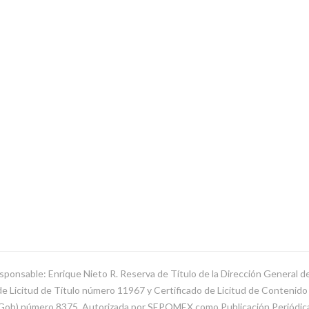
sponsable: Enrique Nieto R. Reserva de Título de la Dirección General 
Licitud de Título número 11967 y Certificado de Licitud de Contenido d
SeGob) número 8375. Autorizada por SEPOMEX como Publicación Periódi