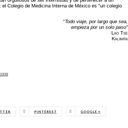
tan orgullosos de ser internistas y de pertenecer a un
 el Colegio de Medicina Interna de México es “un colegio
“
Todo viaje, por largo que sea,
empieza por un solo paso”
Lao Tse
Kalimán
.1939
TTER
PINTEREST
GOOGLE +