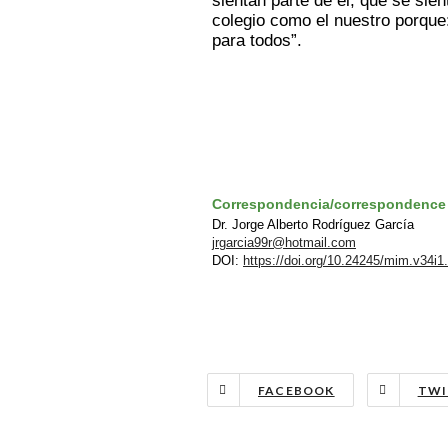
sientan parte de él, que se sien
colegio como el nuestro porque:
para todos”.
Correspondencia/correspondence
Dr. Jorge Alberto Rodríguez García
jrgarcia99r@hotmail.com
DOI:
https://doi.org/10.24245/mim.v34i1
FACEBOOK
TWI