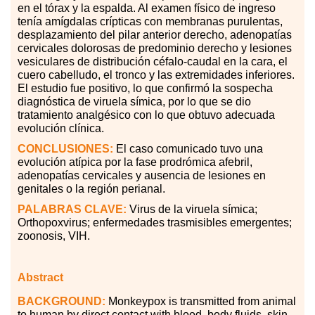
en el tórax y la espalda. Al examen físico de ingreso
tenía amígdalas crípticas con membranas purulentas,
desplazamiento del pilar anterior derecho, adenopatías
cervicales dolorosas de predominio derecho y lesiones
vesiculares de distribución céfalo-caudal en la cara, el
cuero cabelludo, el tronco y las extremidades inferiores.
El estudio fue positivo, lo que confirmó la sospecha
diagnóstica de viruela símica, por lo que se dio
tratamiento analgésico con lo que obtuvo adecuada
evolución clínica.
CONCLUSIONES:
El caso comunicado tuvo una
evolución atípica por la fase prodrómica afebril,
adenopatías cervicales y ausencia de lesiones en
genitales o la región perianal.
PALABRAS
CLAVE:
Virus de la viruela
símica;
Orthopoxvirus; enfermedades trasmisibles emergentes;
zoonosis, VIH.
Abstract
BACKGROUND:
Monkeypox is transmitted from animal
to human by direct contact with blood, body fluids, skin