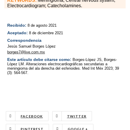
KEYWORDS:
Meningioma; Central nervous system;
Electrocardiogram; Catecholamines.
Recibido:
8 de agosto 2021
Aceptado:
8 de diciembre 2021
Correspondencia
Jesús Samuel Borges López
borges7@live.com.mx
Este artículo debe citarse como:
Borges-López JS, Borges-
López LM. Alteraciones electrocardiográficas secundarias a
meningioma del ala derecha del esfenoides. Med Int Méx 2023; 39
(3): 564-567.
FACEBOOK
TWITTER
PINTEREST
GOOGLE +