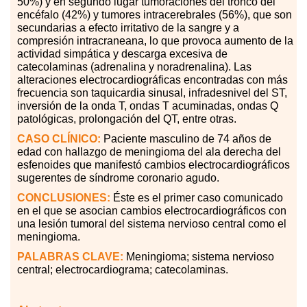
50%) y en segundo lugar tumoraciones del tronco del
encéfalo (42%) y tumores intracerebrales (56%), que son
secundarias a efecto irritativo de la sangre y a
compresión intracraneana, lo que provoca aumento de la
actividad simpática y descarga excesiva de
catecolaminas (adrenalina y noradrenalina). Las
alteraciones electrocardiográficas encontradas con más
frecuencia son taquicardia sinusal, infradesnivel del ST,
inversión de la onda T, ondas T acuminadas, ondas Q
patológicas, prolongación del QT, entre otras.
CASO CLÍNICO:
Paciente masculino de 74 años de
edad con hallazgo de meningioma del ala derecha del
esfenoides que manifestó cambios electrocardiográficos
sugerentes de síndrome coronario agudo.
CONCLUSIONES:
Éste es el primer caso comunicado
en el que se asocian cambios electrocardiográficos con
una lesión tumoral del sistema nervioso central como el
meningioma.
PALABRAS CLAVE:
Meningioma; sistema nervioso
central; electrocardiograma; catecolaminas.