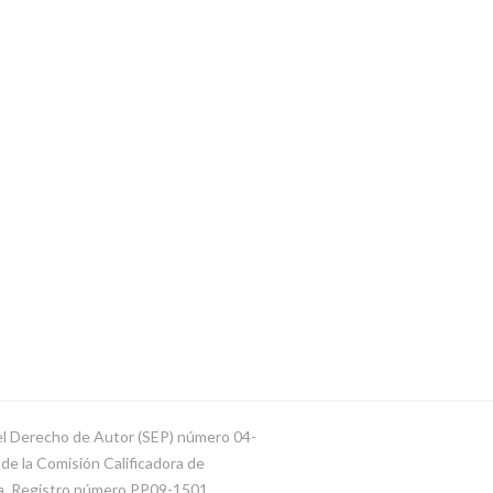
del Derecho de Autor (SEP) número 04-
e la Comisión Calificadora de
ca. Registro número PP09-1501.