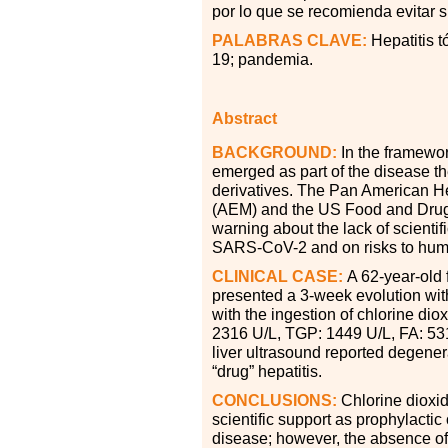
por lo que se recomienda evitar s
PALABRAS CLAVE:
Hepatitis 
19; pandemia.
Abstract
BACKGROUND:
In the framewo
emerged as part of the disease th
derivatives. The Pan American H
(AEM) and the US Food and Drug 
warning about the lack of scientif
SARS-CoV-2 and on risks to hum
CLINICAL CASE:
A 62-year-old f
presented a 3-week evolution wit
with the ingestion of chlorine dio
2316 U/L, TGP: 1449 U/L, FA: 53
liver ultrasound reported degener
“drug” hepatitis.
CONCLUSIONS:
Chlorine dioxid
scientific support as prophylact
disease; however, the absence of