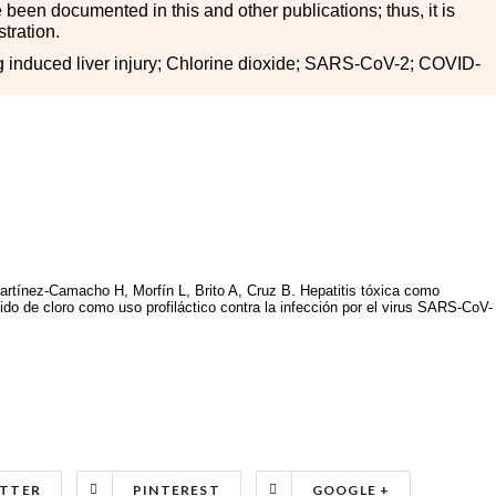
ve been documented in this and other publications; thus, it is
tration.
induced liver injury; Chlorine dioxide; SARS-CoV-2; COVID-
artínez-Camacho H, Morfín L, Brito A, Cruz B. Hepatitis tóxica como
xido de cloro como uso profiláctico contra la infección por el virus SARS-CoV-
TTER
PINTEREST
GOOGLE +