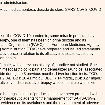
u administración.
tóxica medicamentosa; dióxido de cloro; SARS-CoV-2; COVID-
rk of the COVID-19 pandemic, some miracle products have
erapy, one of them has been chlorine dioxide and its
ealth Organization (PAHO), the European Medicines Agency
Administration (FDA) have prepared and issued statements
ic evidence in relation to its efficacy in disease caused by
an health.
emale, with a previous history of jaundice not studied. She
h mesogastric colic pain and generalized jaundice, associated
xide during the 3 previous months. Liver function tests: TGO:
1.2 U/L, BBT: 10.41 mg/dL, BBD: 7.14 mg/dL, BBI: 3.27 mg/dL;
ative liver disease. Liver biopsy was compatible with toxic
e belongs to a list of products that have been promoted without
ic or therapeutic agents for the management of SARS-CoV-2
 evidence on its usefulness and the development of adverse