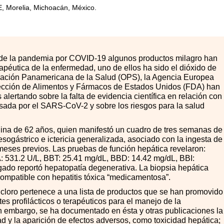
E, Morelia, Michoacán, México.
de la pandemia por COVID-19 algunos productos milagro han
erapéutica de la enfermedad, uno de ellos ha sido el dióxido de
ización Panamericana de la Salud (OPS), la Agencia Europea
ección de Alimentos y Fármacos de Estados Unidos (FDA) han
lertando sobre la falta de evidencia científica en relación con
sada por el SARS-CoV-2 y sobre los riesgos para la salud
na de 62 años, quien manifestó un cuadro de tres semanas de
esogástrico e ictericia generalizada, asociado con la ingesta de
 meses previos. Las pruebas de función hepática revelaron:
: 531.2 U/L, BBT: 25.41 mg/dL, BBD: 14.42 mg/dL, BBI:
ígado reportó hepatopatía degenerativa. La biopsia hepática
ompatible con hepatitis tóxica “medicamentosa”.
 cloro pertenece a una lista de productos que se han promovido
tes profilácticos o terapéuticos para el manejo de la
embargo, se ha documentado en ésta y otras publicaciones la
d y la aparición de efectos adversos, como toxicidad hepática;