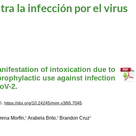
tra la infección por el virus
nifestation of intoxication due to
prophylactic use against infection
oV-2.
35.
https://doi.org/10.24245/mim.v38i5.7045
ena Morfín,
Arabela Brito,
Brandon Cruz
2
2
2