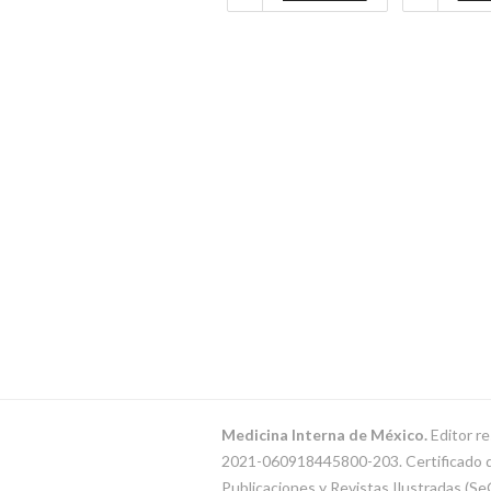
Medicina Interna de México.
Editor re
2021-060918445800-203. Certificado de 
Publicaciones y Revistas Ilustradas (