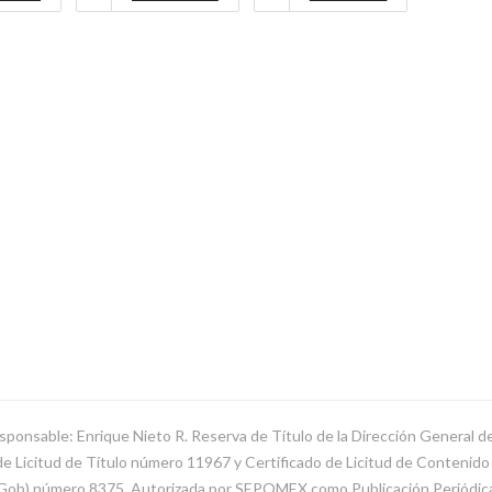
sponsable: Enrique Nieto R. Reserva de Título de la Dirección General 
Licitud de Título número 11967 y Certificado de Licitud de Contenido d
SeGob) número 8375. Autorizada por SEPOMEX como Publicación Periódi