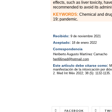
effects, such as liver toxicity, ha
recommended to avoid its adminis
KEYWORDS:
Chemical and drug 
19; pandemic.
Recibido:
9 de noviembre 2021
Aceptado:
18 de enero 2022
Correspondencia
Heriberto Augusto Martínez Camacho
heri66med@hotmail.com
Este artículo debe citarse como:
M
manifestación de la intoxicación por dió
2. Med Int Méx 2022; 38 (5): 1132-1135.
FACEBOOK
TWI