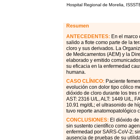
Hospital Regional de Morelia, ISSST
Resumen
ANTECEDENTES:
En el marco 
salido a flote como parte de la t
cloro y sus derivados. La Organ
de Medicamentos (AEM) y la Dir
elaborado y emitido comunicados a
su eficacia en la enfermedad cau
humana.
CASO CLÍNICO:
Paciente femeni
evolución con dolor tipo cólico m
dióxido de cloro durante los tres
AST: 2316 U/L, ALT: 1449 U/L, FA
10.91 mg/dL; el ultrasonido de h
tuvo reporte anatomopatológico c
CONCLUSIONES:
El dióxido de
sin sustento científico como agen
enfermedad por SARS-CoV-2; sin 
ausencia de pruebas de su utilida