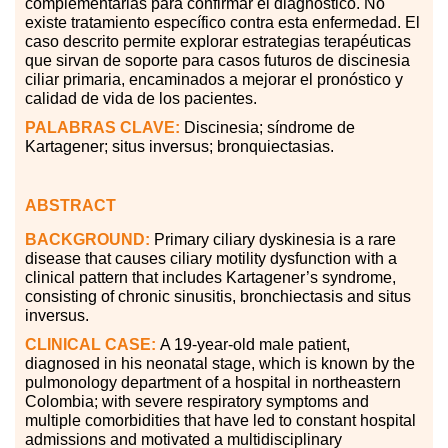
complementarias para confirmar el diagnóstico. No
existe tratamiento específico contra esta enfermedad. El
caso descrito permite explorar estrategias terapéuticas
que sirvan de soporte para casos futuros de discinesia
ciliar primaria, encaminados a mejorar el pronóstico y
calidad de vida de los pacientes.
PALABRAS CLAVE:
Discinesia; síndrome de
Kartagener; situs inversus; bronquiectasias.
ABSTRACT
BACKGROUND:
Primary ciliary dyskinesia is a rare
disease that causes ciliary motility dysfunction with a
clinical pattern that includes Kartagener’s syndrome,
consisting of chronic sinusitis, bronchiectasis and situs
inversus.
CLINICAL CASE:
A 19-year-old male patient,
diagnosed in his neonatal stage, which is known by the
pulmonology department of a hospital in northeastern
Colombia; with severe respiratory symptoms and
multiple comorbidities that have led to constant hospital
admissions and motivated a multidisciplinary