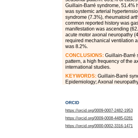
Guillain-Barré syndrome, 51.4% h
was systemic arterial hypertensio
syndrome (7.3%), rheumatoid arthr
common reported history was gastr
manifestation was ascending (62
acute motor axonal neuropathy (4
required mechanical ventilation 
was 8.2%.
CONCLUSIONS:
Guillain-Barré 
pattern, a high frequency of the a
international studies.
KEYWORDS:
Guillain-Barré syn
Epidemiology; Axonal neuropathy
ORCID
https://orcid.org/0009-0007-2482-1953
https://orcid.org/0009-0008-4485-0281
https://orcid.org/0000-0002-3316-1471