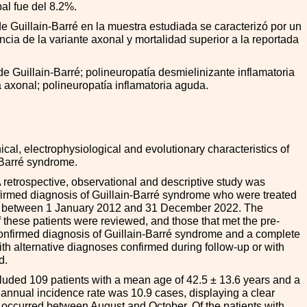
al fue del 8.2%.
e Guillain-Barré en la muestra estudiada se caracterizó por un
ncia de la variante axonal y mortalidad superior a la reportada
 Guillain-Barré; polineuropatía desmielinizante inflamatoria
 axonal; polineuropatía inflamatoria aguda.
ical, electrophysiological and evolutionary characteristics of
-Barré syndrome.
 retrospective, observational and descriptive study was
firmed diagnosis of Guillain-Barré syndrome who were treated
al between 1 January 2012 and 31 December 2022. The
f these patients were reviewed, and those that met the pre-
 confirmed diagnosis of Guillain-Barré syndrome and a complete
ith alternative diagnoses confirmed during follow-up or with
d.
cluded 109 patients with a mean age of 42.5 ± 13.6 years and a
e annual incidence rate was 10.9 cases, displaying a clear
 occurred between August and October. Of the patients with