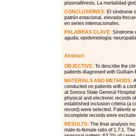
plasmaféresis. La mortalidad glob
CONCLUSIONES:
El síndrome d
patrón estacional, elevada frecue
en series internacionales.
PALABRAS
CLAVE:
Síndrome de
aguda; epidemiología; neuropatía
Abstract
OBJECTIVE:
To describe the clin
patients diagnosed with Guillain
MATERIALS AND METHODS:
A
conducted on patients with a con
at Sonora State General Hospit
physical and electronic records o
established inclusion criteria (a
record) were selected. Patients w
incomplete records were exclude
RESULTS:
The final analysis in
male-to-female ratio of 1.7:1. Th
seasonal pattern: 63.2% of cases