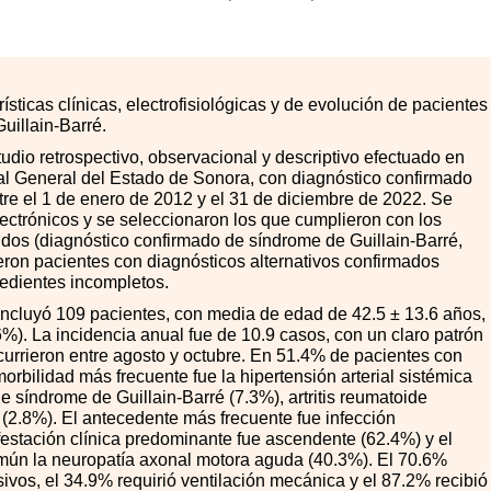
rísticas clínicas, electrofisiológicas y de evolución de pacientes
uillain-Barré.
udio retrospectivo, observacional y descriptivo efectuado en
al General del Estado de Sonora, con diagnóstico confirmado
tre el 1 de enero de 2012 y el 31 de diciembre de 2022. Se
lectrónicos y se seleccionaron los que cumplieron con los
cidos (diagnóstico confirmado de síndrome de Guillain-Barré,
yeron
pacientes con diagnósticos alternativos confirmados
edientes incompletos.
l incluyó 109 pacientes, con media de edad de 42.5 ± 13.6 años,
). La incidencia anual fue de 10.9 casos, con un claro patrón
currieron entre agosto y octubre. En 51.4% de pacientes con
orbilidad más frecuente fue la hipertensión arterial sistémica
 síndrome de Guillain-Barré (7.3%), artritis reumatoide
2 (2.8%). El antecedente más frecuente fue infección
festación clínica predominante fue ascendente (62.4%) y el
omún la neuropatía axonal motora aguda (40.3%). El 70.6%
sivos, el 34.9% requirió ventilación mecánica y el 87.2% recibió