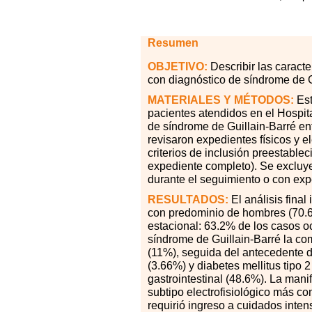
Resumen
OBJETIVO:
Describir las caracte
con diagnóstico de síndrome de G
MATERIALES
Y MÉTODOS:
Est
pacientes atendidos en el Hospit
de síndrome de Guillain-Barré en
revisaron expedientes físicos y e
criterios de inclusión preestable
expediente completo). Se exclu
durante el seguimiento o con exp
RESULTADOS:
El análisis fina
con predominio de hombres (70.6%
estacional: 63.2% de los casos o
síndrome de Guillain-Barré la com
(11%), seguida del antecedente de
(3.66%) y diabetes mellitus tipo 
gastrointestinal (48.6%). La mani
subtipo electrofisiológico más c
requirió ingreso a cuidados inten