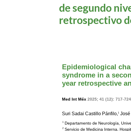
de segundo nive
retrospectivo d
Epidemiological char
syndrome in a second
year retrospective an
Med Int Méx
2025; 41 (12): 717-72
Suri Sadai Castillo Pánfilo,
José 
1
Departamento de Neurología, Univer
1
Servicio de Medicina Interna, Hospi
2