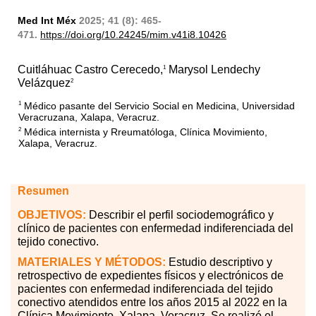
Med Int Méx
2025; 41 (8): 465-
471.
https://doi.org/10.24245/mim.v41i8.10426
Cuitláhuac Castro Cerecedo,
Marysol Lendechy
1
Velázquez
2
Médico pasante del Servicio Social en Medicina, Universidad
1
Veracruzana, Xalapa, Veracruz.
Médica internista y Rreumatóloga, Clínica Movimiento,
2
Xalapa, Veracruz.
Resumen
OBJETIVOS:
Describir el perfil sociodemográfico y
clínico de pacientes con enfermedad indiferenciada del
tejido conectivo.
MATERIALES
Y MÉTODOS:
Estudio descriptivo y
retrospectivo de expedientes físicos y electrónicos de
pacientes con enfermedad indiferenciada del tejido
conectivo atendidos entre los años 2015 al 2022 en la
Clínica Movimiento, Xalapa, Veracruz. Se realizó el