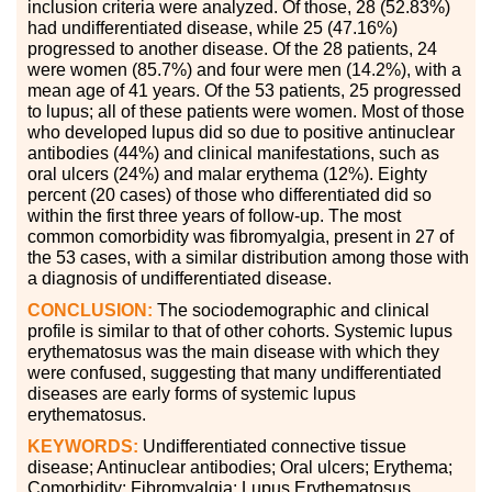
inclusion criteria were analyzed. Of those, 28 (52.83%)
had undifferentiated disease, while 25 (47.16%)
progressed to another disease. Of the 28 patients, 24
were women (85.7%) and four were men (14.2%), with a
mean age of 41 years. Of the 53 patients, 25 progressed
to lupus; all of these patients were women. Most of those
who developed lupus did so due to positive antinuclear
antibodies (44%) and clinical manifestations, such as
oral ulcers (24%) and malar erythema (12%). Eighty
percent (20 cases) of those who differentiated did so
within the first three years of follow-up. The most
common comorbidity was fibromyalgia, present in 27 of
the 53 cases, with a similar distribution among those with
a diagnosis of undifferentiated disease.
CONCLUSION:
The sociodemographic and clinical
profile is similar to that of other cohorts. Systemic lupus
erythematosus was the main disease with which they
were confused, suggesting that many undifferentiated
diseases are early forms of systemic lupus
erythematosus.
KEYWORDS:
Undifferentiated connective tissue
disease; Antinuclear antibodies; Oral ulcers; Erythema;
Comorbidity; Fibromyalgia; Lupus Erythematosus