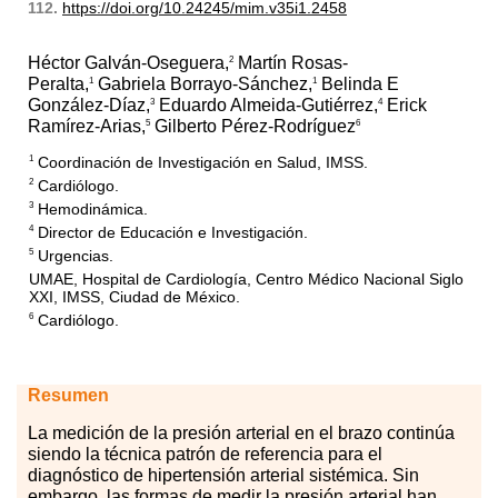
112.
https://doi.org/10.24245/mim.v35i1.2458
Héctor Galván-Oseguera,
Martín Rosas-
2
Peralta,
Gabriela Borrayo-Sánchez,
Belinda E
1
1
González-Díaz,
Eduardo Almeida-Gutiérrez,
Erick
3
4
Ramírez-Arias,
Gilberto Pérez-Rodríguez
5
6
Coordinación de Investigación en Salud, IMSS.
1
Cardiólogo.
2
Hemodinámica.
3
Director de Educación e Investigación.
4
Urgencias.
5
UMAE, Hospital de Cardiología, Centro Médico Nacional Siglo
XXI, IMSS, Ciudad de México.
Cardiólogo.
6
Resumen
La
m
edición de la presión arterial en el brazo continúa
siendo la técnica patrón de referencia para el
diagnóstico de hipertensión arterial sistémica. Sin
embargo, las formas de medir la presión arterial han