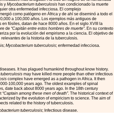
is y
Mycobacterium tuberculosis
han condicionado la muerte
ier otra enfermedad infecciosa. El complejo
ergió como patógeno en África y de ahí se diseminó a todo el
0,000 a 100,000 años. Los ejemplos más antiguos de
s en fósiles, datan de hace 8000 años. En el siglo XVIII la
bre de
“Capitán entre estos hombres de muerte”
. En su contexto
teriza por la evolución del empirismo a la ciencia. El objetivo de
 relevantes de la historia de la tuberculosis.
is;
Mycobacterium tuberculosis
; enfermedad infecciosa.
 diseases. It has plagued humankind throughout know history.
tuberculosis
may have killed more people than other infectious
osis
complex have emerged as a pathogen in Africa. It then
,000-100,000 years ago. The oldest examples of spinal
nes, date back about 8000 years ago. In the 18th century
et
“Captain among these men of death”
. The historical context of
racterized by the evolution of empiricism to science. The aim of
pects related to the history of tuberculosis.
bacterium tuberculosis
; Infectious disease.