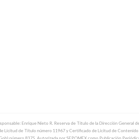
sponsable: Enrique Nieto R. Reserva de Título de la Dirección General 
Licitud de Título número 11967 y Certificado de Licitud de Contenido d
SeGob) número 8375. Autorizada por SEPOMEX como Publicación Periódi