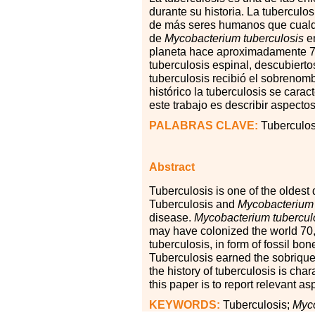
durante su historia. La tuberculos
de más seres humanos que cualqu
de
Mycobacterium tuberculosis
em
planeta hace aproximadamente 7
tuberculosis espinal, descubierto
tuberculosis recibió el sobrenom
histórico la tuberculosis se carac
este trabajo es describir aspectos
PALABRAS CLAVE:
Tuberculos
Abstract
Tuberculosis is one of the oldest
Tuberculosis and
Mycobacterium 
disease.
Mycobacterium tubercul
may have colonized the world 70
tuberculosis, in form of fossil bo
Tuberculosis earned the sobriqu
the history of tuberculosis is cha
this paper is to report relevant as
KEYWORDS:
Tuberculosis;
Myco