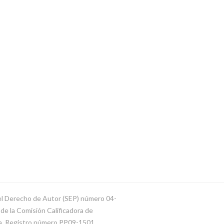
del Derecho de Autor (SEP) número 04-
e la Comisión Calificadora de
ca. Registro número PP09-1501.