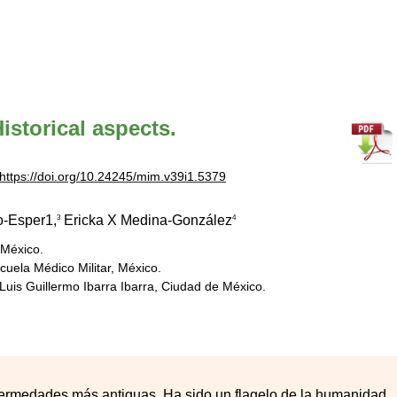
istorical aspects.
https://doi.org/10.24245/mim.v39i1.5379
o-Esper1,
Ericka X Medina-González
3
4
México.
cuela Médico Militar, México.
 Luis Guillermo Ibarra Ibarra, Ciudad de México.
nfermedades más antiguas. Ha sido un flagelo de la humanidad