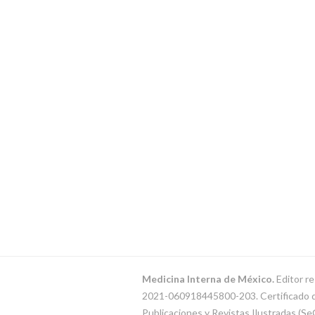
Medicina Interna de México.
Editor re
2021-060918445800-203. Certificado de 
Publicaciones y Revistas Ilustradas (