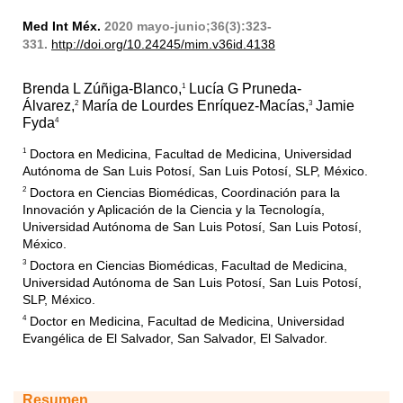
Med Int Méx.
2020 mayo-junio;36(3):323-
331.
http://doi.org/10.24245/mim.v36id.4138
Brenda L Zúñiga-Blanco,
Lucía G Pruneda-
1
Álvarez,
María de Lourdes Enríquez-Macías,
Jamie
2
3
Fyda
4
1
Doctora en Medicina, Facultad de Medicina, Universidad
Autónoma de San Luis Potosí, San Luis Potosí, SLP, México.
2
Doctora en Ciencias Biomédicas, Coordinación para la
Innovación y Aplicación de la Ciencia y la Tecnología,
Universidad Autónoma de San Luis Potosí, San Luis Potosí,
México.
3
Doctora en Ciencias Biomédicas, Facultad de Medicina,
Universidad Autónoma de San Luis Potosí, San Luis Potosí,
SLP, México.
4
Doctor en Medicina, Facultad de Medicina, Universidad
Evangélica de El Salvador, San Salvador, El Salvador.
Resumen