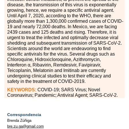
disease, the transmission of this virus is exponentially
growing, hence, we require a specific antiviral agent.
Until April 7, 2020, according to the WHO, there are
globally more than 1,300,000 confirmed cases of COVID-
19 and nearly 72,000 deaths. In Mexico, we are facing
2439 cases and 125 deaths and rising. Therefore, it is
urgent to treat the infected and optimally decrease viral
shedding and subsequent transmission of SARS-CoV-2.
Scientists around the world are endeavoring to find
specific antivirals for the virus. Several drugs such as
Chloroquine, Hidroxicloroquine, Azithromycin,
Interferon
α
, Ribavirin, Remdesivir, Favipiravir,
Teicoplanin, Melatonin and Imitinab are currently
undergoing clinical studies to test their efficacy and
safety in the treatment of COVID-2019.
KEYWORDS:
COVID-19; SARS Virus; Novel
Coronavirus; Pandemic; Antiviral Agent; SARS-CoV-2.
Correspondencia
Brenda Zúñiga
bre.zu.ga@gmail.com