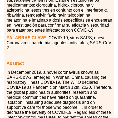
subsecuente transmisión. Están en estudio varios
medicamentos: cloroquina, hidroxicloroquina y
azitromicina, estos tres en conjunto con el interferón
α
,
ribavirina, remdesivir, favipiravir, teicoplanina,
melatonina e imatinab a dosis específicas se encuentran
en investigación para confirmar su eficacia y seguridad
para tratar pacientes infectados con COVID-19.
PALABRAS CLAVE:
COVID-19; virus SARS; nuevo
Coronavirus; pandemia; agentes antivirales; SARS-CoV-
2.
Abstract
In December 2019, a novel coronavirus known as
SARS-CoV-2, emerged in Wuhan, China, causing the
respiratory illness COVID-19. The WHO declared
COVID-19 as Pandemic on March 12th, 2020. Therefore,
the global public health authorities, research and
medical communities have relied on quarantine,
isolation, instauring adequate diagnosis and on
supportive care for those who become ill, in order to
decrease the severity of COVID-19. Regardless of these
infection-control measures, to prevent the spread of the