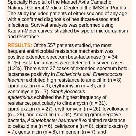
Specialty Hospital of the Manuel Ávila Camacho
National General Medical Center of the IMSS in Puebla.
The study included patients of either sex and of any age
with a confirmed diagnosis of healthcare-associated
infections. Survival analysis was performed using
Kaplan-Meier curves, stratified by type of microorganism
and resistance.
RESULTS:
Of the 557 patients studied, the most
frequent antimicrobial resistance mechanism was
positive extended-spectrum beta-lactamase (n = 34;
6.1%). Beta-lactamases were detected in seven cases
(1.2%). There were 27 cases of extended-spectrum beta-
lactamase positivity in
Escherichia coli
.
Enterococcus
faecium
exhibited high resistance to ampicillin (n = 8),
ciprofloxacin (n = 9), erythromycin (n = 8), and
vancomycin (n = 7).
Staphylococcus
epidermidis
exhibited the highest frequency of
resistance, particularly to clindamycin (n = 31),
ciprofloxacin (n = 27), erythromycin (n = 26), levofloxacin
(n = 29), and oxacillin (n = 34). Among gram-negative
bacteria,
Acinetobacter baumannii
exhibited resistance
to ceftazidime (n = 6), ceftriaxone (n = 8), ciprofloxacin (n
= 7), gentamicin (n = 8), imipenem (n = 7), and