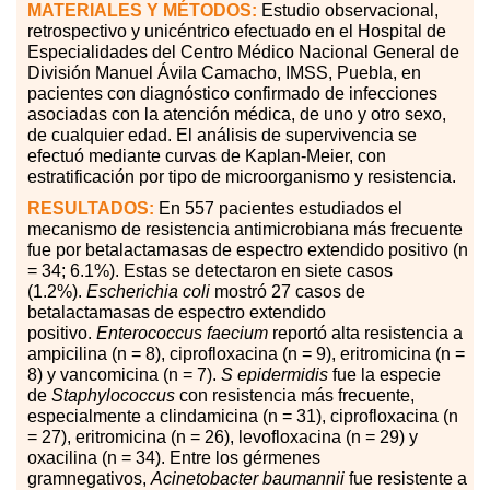
MATERIALES
Y MÉTODOS:
Estudio observacional,
retrospectivo y unicéntrico efectuado en el Hospital de
Especialidades del Centro Médico Nacional General de
División Manuel Ávila Camacho, IMSS, Puebla, en
pacientes con diagnóstico confirmado de infecciones
asociadas con la atención médica, de uno y otro sexo,
de cualquier edad. El análisis de supervivencia se
efectuó mediante curvas de Kaplan-Meier, con
estratificación por tipo de microorganismo y resistencia.
RESULTADOS:
En 557 pacientes estudiados el
mecanismo de resistencia antimicrobiana más frecuente
fue por betalactamasas de espectro extendido positivo (n
= 34; 6.1%). Estas se detectaron en siete casos
(1.2%).
Escherichia coli
mostró 27 casos de
betalactamasas de espectro extendido
positivo.
Enterococcus faecium
reportó alta resistencia a
ampicilina (n = 8), ciprofloxacina (n = 9), eritromicina (n =
8) y vancomicina (n = 7).
S epidermidis
fue la especie
de
Staphylococcus
con resistencia más frecuente,
especialmente a clindamicina (n = 31), ciprofloxacina (n
= 27), eritromicina (n = 26), levofloxacina (n = 29) y
oxacilina (n = 34). Entre los gérmenes
gramnegativos,
Acinetobacter baumannii
fue resistente a