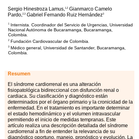
Sergio Hinestroza Lamus,
Gianmarco Camelo
1,2
Pardo,
Gabriel Fernando Ruiz Hernández
2,3
3
Internista. Coordinador del Servicio de Urgencias, Universidad
1
Nacional Autónoma de Bucaramanga, Bucaramanga,
Colombia.
Fundación Cardiovascular de Colombia.
2
Médico general, Universidad de Santander, Bucaramanga,
3
Colombia.
Resumen
El
sí
ndrome cardiorrenal es una alteración
fisiopatológica bidireccional con disfunción renal o
cardiaca. Su clasificación y diagnóstico están
determinados por el órgano primario y la cronicidad de la
enfermedad. En el tratamiento es importante determinar
el estado hemodinámico y el volumen intravascular
permitiendo el inicio de medidas tempranas. Este
artículo realiza una descripción detallada del síndrome
cardiorrenal a fin de entender la relevancia de su
diagnóstico oportuno, manejo, pronóstico y evolución. La