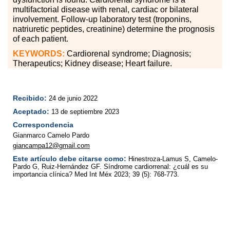
multifactorial disease with renal, cardiac or bilateral
involvement. Follow-up laboratory test (troponins,
natriuretic peptides, creatinine) determine the prognosis
of each patient.
KEYWORDS:
Cardiorenal syndrome; Diagnosis;
Therapeutics; Kidney disease; Heart failure.
Recibido:
24 de junio 2022
Aceptado:
13 de septiembre 2023
Correspondencia
Gianmarco Camelo Pardo
giancampa12@gmail.com
Este artículo debe citarse como:
Hinestroza-Lamus S, Camelo-
Pardo G, Ruiz-Hernández GF. Síndrome cardiorrenal: ¿cuál es su
importancia clínica? Med Int Méx 2023; 39 (5): 768-773.