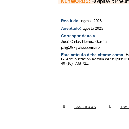
KEYWORDS:
Favipiravir; Pneu
Recibido:
agosto 2023
Aceptado:
agosto 2023
Correspondencia
José Carlos Herrera García
jchg10@yahoo.com.mx
Este artículo debe citarse como:
H
G. Administración exitosa de favipirav
40 (10): 708-711.
FACEBOOK
TWI