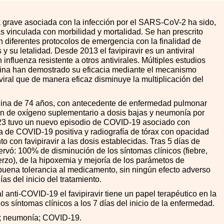
grave asociada con la infección por el SARS-CoV-2 ha sido,
s vinculada con morbilidad y mortalidad. Se han prescrito
n diferentes protocolos de emergencia con la finalidad de
 y su letalidad. Desde 2013 el favipiravir es un antiviral
 influenza resistente a otros antivirales. Múltiples estudios
ina han demostrado su eficacia mediante el mecanismo
viral que de manera eficaz disminuye la multiplicación del
ina de 74 años, con antecedente de enfermedad pulmonar
ión de oxígeno suplementario a dosis bajas y neumonía por
3 tuvo un nuevo episodio de COVID-19 asociado con
 de COVID-19 positiva y radiografía de tórax con opacidad
to con favipiravir a las dosis establecidas. Tras 5 días de
servó: 100% de disminución de los síntomas clínicos (fiebre,
erzo), de la hipoxemia y mejoría de los parámetos de
buena tolerancia al medicamento, sin ningún efecto adverso
ías del inicio del tratamiento.
 anti-COVID-19 el favipiravir tiene un papel terapéutico en la
os síntomas clínicos a los 7 días del inicio de la enfermedad.
r; neumonía; COVID-19.