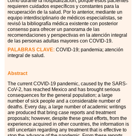
como durante la hospitalización, porque estos pacientes
requieren cuidados específicos y constantes para la
recuperación de la salud. Por lo anterior, mediante un
equipo interdisciplinario de médicos especialistas, se
revisó la bibliografía médica existente con posterior
consenso para ofrecer un panorama de las
recomendaciones y perspectivas en la atención integral
de las personas adultas mayores con COVID-19.
PALABRAS CLAVE:
COVID-19; pandemia; atención
integral de salud.
Abstract
The current COVID-19 pandemic, caused by the SARS-
CoV-2, has reached Mexico and has brought serious
consequences for the general population; a large
number of sick people and a considerable number of
deaths. Every day, a large number of academic writings
are produced that bring case reports and treatment
proposals; however, despite these great efforts, from the
experience acquired in other countries, the information is
still uncertain regarding any treatment that is effective to
stop the advance of the pandemic. From these reports