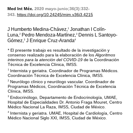
Med Int Méx.
2020 mayo-junio;36(3):332-
343.
https://doi.org/10.24245/mim.v36i3.4215
J Humberto Medina-Chávez,
Jonathan I Colín-
1
Luna,
Pedro Mendoza-Martínez,
Dennis L Santoyo-
2
3
Gómez,
J Enrique Cruz-Aranda
3
4
* El presente trabajo es resultado de la investigación y
consenso realizado para la elaboración de los
Algoritmos
interinos para la atención del COVID-19
de la Coordinación
Técnica de Excelencia Clínica, IMSS.
Internista y geriatra. Coordinador de Programas Médicos.
1
Coordinación Técnica de Excelencia Clínica, IMSS.
Neurólogo clínico y neurólogo vascular. Coordinador de
2
Programas Médicos, Coordinación Técnica de Excelencia
Clínica, IMSS.
Endocrinólogo, Departamento de Endocrinología, UMAE,
3
Hospital de Especialidades Dr. Antonio Fraga Mouret, Centro
Médico Nacional La Raza, IMSS, Ciudad de México.
Internista y geriatra. UMAE, Hospital de Cardiología, Centro
4
Médico Nacional Siglo XXI, IMSS, Ciudad de México.